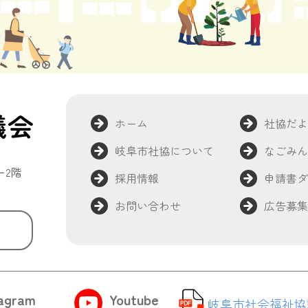
ホーム
社協だ
岐阜市社協について
なごみ
ー2階
採用情報
申請書
お問い合わせ
広告募
tagram
Youtube
岐阜市社会福祉協